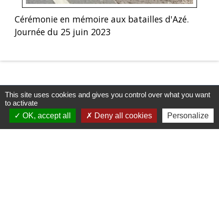
Cérémonie en mémoire aux batailles d'Azé.
Journée du 25 juin 2023
This site uses cookies and gives you control over what you want
to activate
OK, accept all
Deny all cookies
Personalize
Contacts & Horaires
Commune d'Azé
37 Place Claude Guichard
71260 Azé - FRANCE
+33 3 85 33 33 23
Contact par formulaire