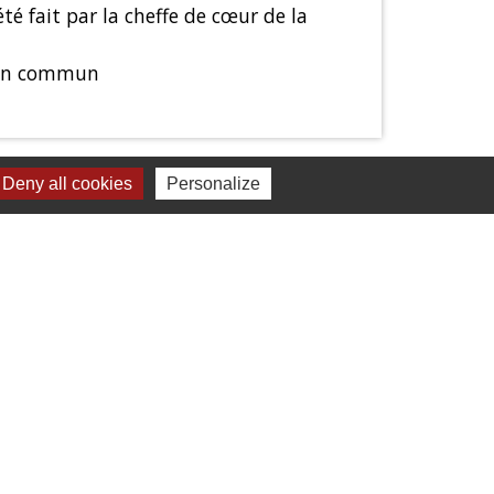
été fait par la cheffe de cœur de la
s en commun
Deny all cookies
Personalize
Liens
Mâconnais Beaujolais Agglomération
Département Saône Et Loire
Région Bourgogne Franche-Comté
Tourisme Saône Et Loire
Services Public