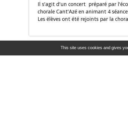
Il s'agit d'un concert préparé par l'éc
chorale Cant'Azé en animant 4 séances 
Les élèves ont été rejoints par la cho
This site uses cookies and gives you
Contacts & Horaires
Commune d'Azé
37 Place Claude Guichard
71260 Azé - FRANCE
+33 3 85 33 33 23
Contact par formulaire