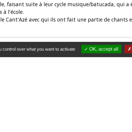
ole, faisant suite à leur cycle musique/batucada, qui a 
à l'école.
rale Cant'Azé avec qui ils ont fait une partie de chant
 control over what you want to activate
OK, accept all