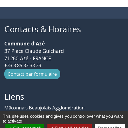
Contacts & Horaires
Commune d'Azé
37 Place Claude Guichard
71260 Azé - FRANCE
+33 3 85 33 33 23
Contact par formulaire
Liens
Mâconnais Beaujolais Agglomération
Département Saône Et Loire
This site uses cookies and gives you control over what you want
Région Bourgogne Franche-Comté
to activate