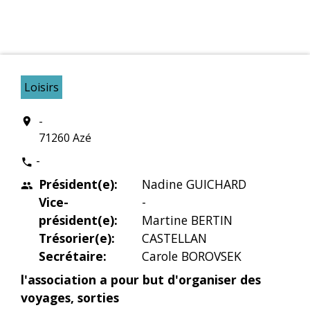
Loisirs
-
location_on
71260 Azé
-
phone
Président(e):
Nadine GUICHARD
people
Vice-
-
président(e):
Martine BERTIN
Trésorier(e):
CASTELLAN
Secrétaire:
Carole BOROVSEK
l'association a pour but d'organiser des
voyages, sorties