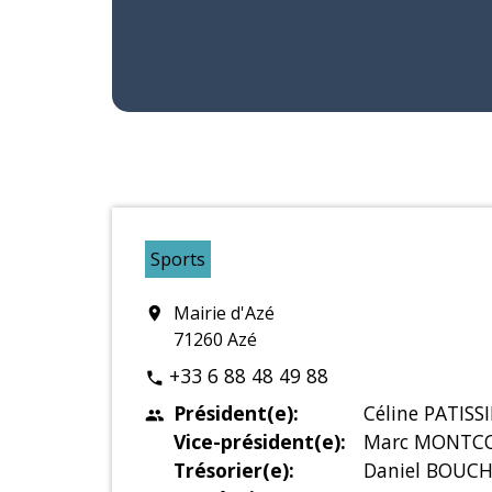
Sports
Mairie d'Azé
location_on
71260 Azé
+33 6 88 48 49 88
phone
Président(e):
Céline PATISS
people
Vice-président(e):
Marc MONTC
Trésorier(e):
Daniel BOUC