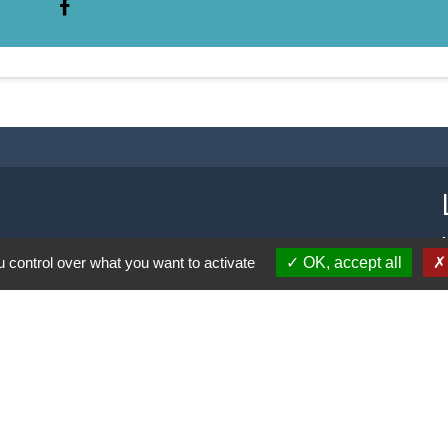
 control over what you want to activate
OK, accept all
-
-
-
ité
Accessibilité
Plan du site
Gestion des cookies