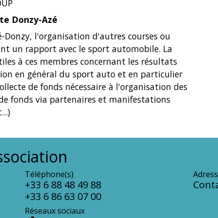
OUP
ôte Donzy-Azé
é-Donzy, l'organisation d'autres courses ou
nt un rapport avec le sport automobile. La
tiles à ces membres concernant les résultats
on en général du sport auto et en particulier
ollecte de fonds nécessaire à l'organisation des
 de fonds via partenaires et manifestations
..)
sociation
Téléphone(s)
Adress
+33 6 88 48 49 88
Conta
+33 6 86 63 07 00
Réseaux sociaux