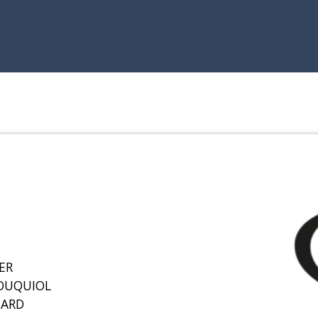
IER
OUQUIOL
HARD