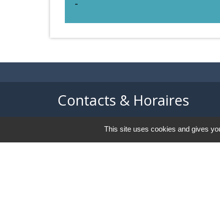
-
Contacts & Horaires
Commune d'Azé
This site uses cookies and gives you
37 Place Claude Guichard
71260 Azé - FRANCE
+33 3 85 33 33 23
Contact par formulaire
-
Mentions légales
Politique de confidential