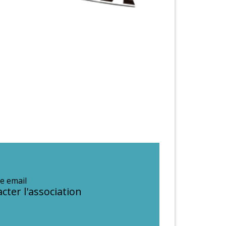
e email
cter l'association