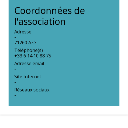
Coordonnées de
l'association
Adresse
-
71260 Azé
Téléphone(s)
+33 6 14 10 88 75
Adresse email
-
Site Internet
-
Réseaux sociaux
-