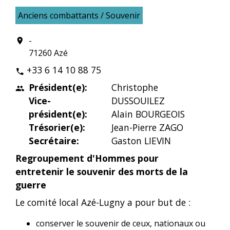
Anciens combattants / Souvenir
-
location_on
71260 Azé
+33 6 14 10 88 75
phone
Président(e):
Christophe
people
Vice-
DUSSOUILEZ
président(e):
Alain BOURGEOIS
Trésorier(e):
Jean-Pierre ZAGO
Secrétaire:
Gaston LIEVIN
Regroupement d'Hommes pour
entretenir le souvenir des morts de la
guerre
Le comité local Azé-Lugny a pour but de :
conserver le souvenir de ceux, nationaux ou